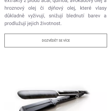
extrakty z plodu acai, quinoa, avokádový olej a
hroznový olej či dýňový olej, které vlasy
důkladně vyživují, snižují blednutí barev a
prodlužují jejich životnost.
DOZVĚDĚT SE VÍCE