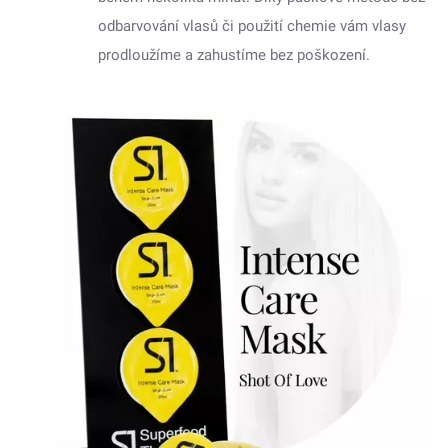
odbarvování vlasů či použití chemie vám vlasy
prodloužíme a zahustíme bez poškození.