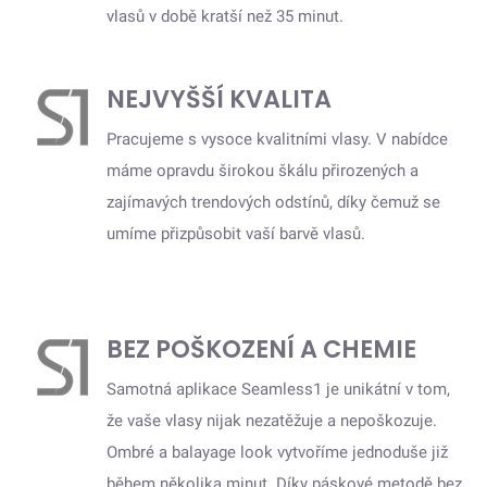
vlasů v době kratší než 35 minut.
NEJVYŠŠÍ KVALITA
Pracujeme s vysoce kvalitními vlasy. V nabídce
máme opravdu širokou škálu přirozených a
zajímavých trendových odstínů, díky čemuž se
umíme přizpůsobit vaší barvě vlasů.
BEZ POŠKOZENÍ A CHEMIE
Samotná aplikace Seamless1 je unikátní v tom,
že vaše vlasy nijak nezatěžuje a nepoškozuje.
Ombré a balayage look vytvoříme jednoduše již
během několika minut. Díky páskové metodě bez