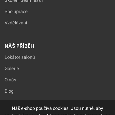
Školení Seamless1
Spolupráce
Vzdělávání
NÁŠ PŘÍBĚH
Lokátor salonů
Galerie
O nás
Blog
Náš e-shop používá cookies. Jsou nutné, aby
DŮLEŽITÉ ODKAZY