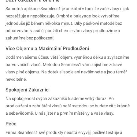
Samotná aplikace Seamless1 je unikátní v tom, že vaše vlasy nijak
nezatěžuje a nepoškozuje. Ombré a balayage look vytvoříme
jednoduše již během několika minut. Díky páskové metodě bez
odbarvování vlasů či použití chemie vám vlasy prodloužíme a
zahustíme bez poškození.
Více Objemu a Maximální Prodloužení
Dodáme vašemu účesu větší objem, vysněnou délku a zvýrazníme
barvu vašich vlasů. Metodou Seamless1 vám zajistíme zdravé
vlasy plné objemu. Na dotek si spoje ani nevšimnete a jsou téměř
neviditelné.
Spokojení Zákazníci
Na spokojenost svých zákazníků klademe velký důraz. Po
prodloužení a zahuštění vlasů naší metodou se budete cítit krásně
a sebevědomě. U nás jste na prvním místě vy a vaše vlasy.
Péče
Firma Seamless1 své produkty neustále vyvíjí, pečlivě testuje a