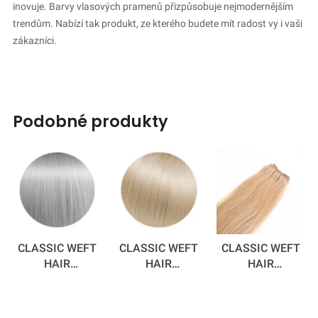
inovuje. Barvy vlasových pramenů přizpůsobuje nejmodernějším
trendům. Nabízí tak produkt, ze kterého budete mít radost vy i vaši
zákazníci.
podobné produkty
CLASSIC WEFT
CLASSIC WEFT
CLASSIC WEFT
HAIR
HAIR
HAIR
EXTENSIONS -
EXTENSIONS -
EXTENSIONS -
SILVER FOX
BEACH BABY 50
CINNAMON
CM