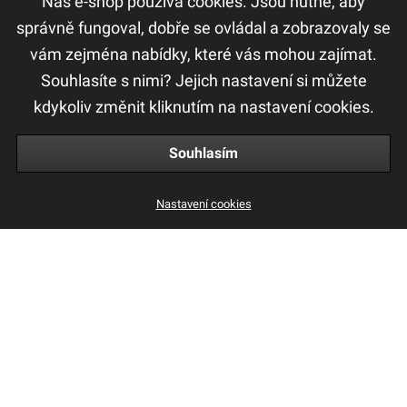
Náš e-shop používá cookies. Jsou nutné, aby
DŮLEŽITÉ ODKAZY
správně fungoval, dobře se ovládal a zobrazovaly se
vám zejména nabídky, které vás mohou zajímat.
F.A.Q
Souhlasíte s nimi? Jejich nastavení si můžete
Ochrana osobních údajů
kdykoliv změnit kliknutím na nastavení cookies.
Obchodní a reklamační podmínky
Souhlasím
Nastavení cookies