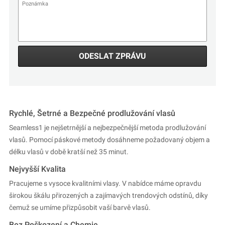
ODESLAT ZPRÁVU
Rychlé, Šetrné a Bezpečné prodlužování vlasů
Seamless1 je nejšetrnější a nejbezpečnější metoda prodlužování
vlasů. Pomocí páskové metody dosáhneme požadovaný objem a
délku vlasů v době kratší než 35 minut.
Nejvyšší Kvalita
Pracujeme s vysoce kvalitními vlasy. V nabídce máme opravdu
širokou škálu přirozených a zajímavých trendových odstínů, díky
čemuž se umíme přizpůsobit vaší barvě vlasů.
Bez Poškození a Chemie