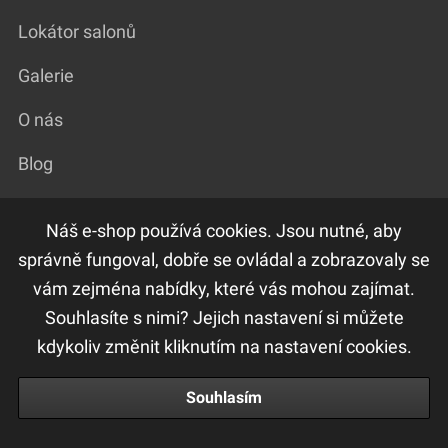
Lokátor salonů
Galerie
O nás
Blog
Náš e-shop používá cookies. Jsou nutné, aby
DŮLEŽITÉ ODKAZY
správně fungoval, dobře se ovládal a zobrazovaly se
vám zejména nabídky, které vás mohou zajímat.
F.A.Q
Souhlasíte s nimi? Jejich nastavení si můžete
Ochrana osobních údajů
kdykoliv změnit kliknutím na nastavení cookies.
Obchodní a reklamační podmínky
Souhlasím