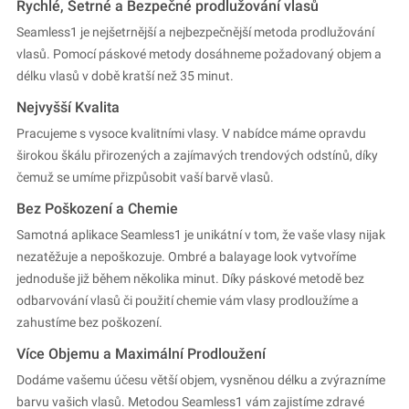
Rychlé, Šetrné a Bezpečné prodlužování vlasů
Seamless1 je nejšetrnější a nejbezpečnější metoda prodlužování
vlasů. Pomocí páskové metody dosáhneme požadovaný objem a
délku vlasů v době kratší než 35 minut.
Nejvyšší Kvalita
Pracujeme s vysoce kvalitními vlasy. V nabídce máme opravdu
širokou škálu přirozených a zajímavých trendových odstínů, díky
čemuž se umíme přizpůsobit vaší barvě vlasů.
Bez Poškození a Chemie
Samotná aplikace Seamless1 je unikátní v tom, že vaše vlasy nijak
nezatěžuje a nepoškozuje. Ombré a balayage look vytvoříme
jednoduše již během několika minut. Díky páskové metodě bez
odbarvování vlasů či použití chemie vám vlasy prodloužíme a
zahustíme bez poškození.
Více Objemu a Maximální Prodloužení
Dodáme vašemu účesu větší objem, vysněnou délku a zvýrazníme
barvu vašich vlasů. Metodou Seamless1 vám zajistíme zdravé