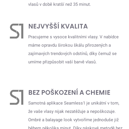
vlasů v době kratší než 35 minut.
NEJVYŠŠÍ KVALITA
Pracujeme s vysoce kvalitními vlasy. V nabídce
máme opravdu širokou škálu přirozených a
zajímavých trendových odstínů, díky čemuž se
umíme přizpůsobit vaší barvě vlasů.
BEZ POŠKOZENÍ A CHEMIE
Samotná aplikace Seamless1 je unikátní v tom,
že vaše vlasy nijak nezatěžuje a nepoškozuje.
Ombré a balayage look vytvoříme jednoduše již
během několika minut. Díky páskové metodě bez