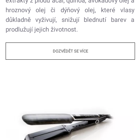
extrakty z plodu acai, quinoa, avokádový olej a
hroznový olej či dýňový olej, které vlasy
důkladně vyživují, snižují blednutí barev a
prodlužují jejich životnost.
DOZVĚDĚT SE VÍCE