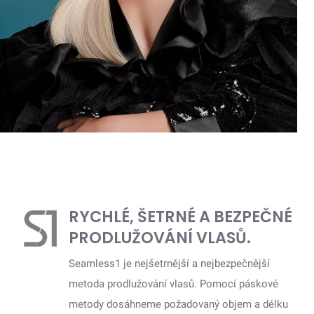
RYCHLÉ, ŠETRNÉ A BEZPEČNÉ
PRODLUŽOVÁNÍ VLASŮ.
Seamless1 je nejšetrnější a nejbezpečnější
metoda prodlužování vlasů. Pomocí páskové
metody dosáhneme požadovaný objem a délku