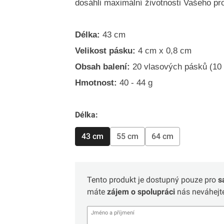
dosáhli maximální životnosti Vašeho pr
Délka:
43 cm
Velikost pásku:
4 cm x 0,8 cm
Obsah balení:
20 vlasových pásků (10 
Hmotnost:
40 - 44 g
Délka:
43 cm
55 cm
64 cm
Tento produkt je dostupný pouze pro
s
máte
zájem o spolupráci
nás neváhejte