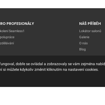
PRO PROFESIONÁLY
NÁŠ PŘÍBĚH
kolení Seamless1
Lokátor salonů
polupráce
Galerie
zdělávání
O nás
Blog
fungoval, dobře se ovládal a zobrazovaly se vám zejména nabídk
í si můžete kdykoliv změnit kliknutím na nastavení cookies.