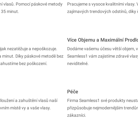
ání vlasů. Pomocí páskové metody
Pracujeme s vysoce kvalitními vlasy.
 35 minut.
zajímavých trendových odstínů, díky 
Více Objemu a Maximální Prodl
ijak nezatěžuje a nepoškozuje.
Dodáme vašemu účesu větší objem, v
a minut. Díky páskové metodě bez
Seamless1 vám zajistíme zdravé vlasy
 zahustíme bez poškození.
neviditelné.
Péče
loužení a zahuštění vlasů naší
Firma Seamless1 své produkty neustále
vním místě vy a vaše vlasy.
přizpůsobuje nejmodernějším trendům.
zákazníci.