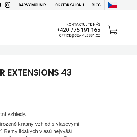
BARVY MOUNIR
LOKÁTOR SALONŮ
BLOG
KONTAKTUJTE NÁS
+420 775 191 165
OFFICE@SEAMLESS1.CZ
R EXTENSIONS 43
tní vzhledy.
řirozeně krásný vzhled s vlasovými
 Remy lidských vlasů nejvyšší