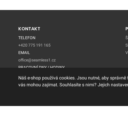
KONTAKT
TELEFON
Š
+420 775 191 165
S
EMAIL
V
office@seamless1.cz
PRACOVNÍ DNY / HODINY
Pondelí - Pátek / 9:00 – 15:00
Náš e-shop používá cookies. Jsou nutné, aby správně 
vás mohou zajímat. Souhlasíte s nimi? Jejich nastaven