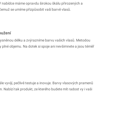
 V nabídce máme opravdu širokou škálu přirozených a
čemuž se umíme přizpůsobit vaší barvě vlasů.
oužení
ysněnou délku a zvýrazníme barvu vašich vlasů. Metodou
 plné objemu. Na dotek si spoje ani nevšimnete a jsou téměř
 vyvíjí, pečlivě testuje a inovuje. Barvy vlasových pramenů
 Nabízí tak produkt, ze kterého budete mít radost vy i vaši