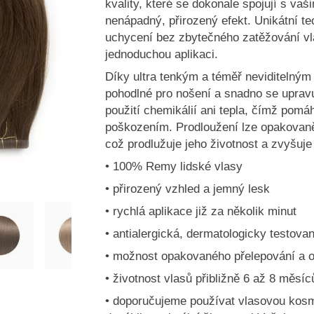
kvality, které se dokonale spojují s vaš
nenápadný, přirozený efekt. Unikátní te
uchycení bez zbytečného zatěžování vl
jednoduchou aplikaci.
Díky ultra tenkým a téměř neviditelným
pohodlné pro nošení a snadno se uprav
použití chemikálií ani tepla, čímž pomá
poškozením. Prodloužení lze opakovan
což prodlužuje jeho životnost a zvyšu
• 100% Remy lidské vlasy
• přirozený vzhled a jemný lesk
• rychlá aplikace již za několik minut
• antialergická, dermatologicky testova
• možnost opakovaného přelepování a o
• životnost vlasů přibližně 6 až 8 měsíc
• doporučujeme používat vlasovou kosm