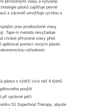
imi přirozenými vlasy a vytvářejí
chnologie pásků zajišťuje pevné
asů a zároveň umožňuje rychlou a
 spojům jsou prodloužené vlasy
ují. Tape-in metoda nevyžaduje
há chránit přirozené vlasy před
ě aplikovat pomocí nových pásek,
je ekonomickou výhodnost.
ná páska s výdrží více než 8 týdnů
pětovného použití
ů při správné péči
etiku S1 Superfood Therapy, abyste