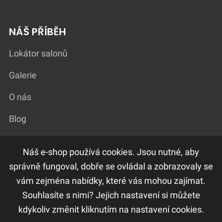
NÁŠ PŘÍBĚH
Lokátor salonů
Galerie
O nás
Blog
Náš e-shop používá cookies. Jsou nutné, aby
DŮLEŽITÉ ODKAZY
správně fungoval, dobře se ovládal a zobrazovaly se
vám zejména nabídky, které vás mohou zajímat.
F.A.Q
Souhlasíte s nimi? Jejich nastavení si můžete
Ochrana osobních údajů
kdykoliv změnit kliknutím na nastavení cookies.