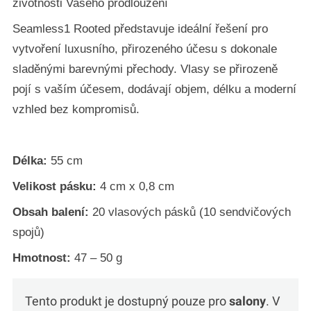
životnosti Vašeho prodloužení
Seamless1 Rooted představuje ideální řešení pro
vytvoření luxusního, přirozeného účesu s dokonale
sladěnými barevnými přechody. Vlasy se přirozeně
pojí s vaším účesem, dodávají objem, délku a moderní
vzhled bez kompromisů.
Délka:
55 cm
Velikost pásku:
4 cm x 0,8 cm
Obsah balení:
20 vlasových pásků (10 sendvičových
spojů)
Hmotnost:
47 – 50 g
Tento produkt je dostupný pouze pro
salony
. V