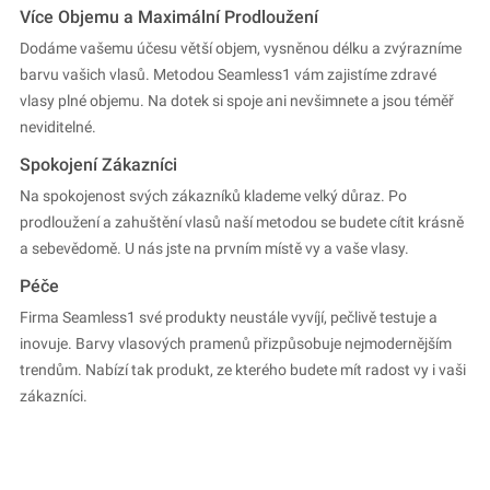
Více Objemu a Maximální Prodloužení
Dodáme vašemu účesu větší objem, vysněnou délku a zvýrazníme
barvu vašich vlasů. Metodou Seamless1 vám zajistíme zdravé
vlasy plné objemu. Na dotek si spoje ani nevšimnete a jsou téměř
neviditelné.
Spokojení Zákazníci
Na spokojenost svých zákazníků klademe velký důraz. Po
prodloužení a zahuštění vlasů naší metodou se budete cítit krásně
a sebevědomě. U nás jste na prvním místě vy a vaše vlasy.
Péče
Firma Seamless1 své produkty neustále vyvíjí, pečlivě testuje a
inovuje. Barvy vlasových pramenů přizpůsobuje nejmodernějším
trendům. Nabízí tak produkt, ze kterého budete mít radost vy i vaši
zákazníci.