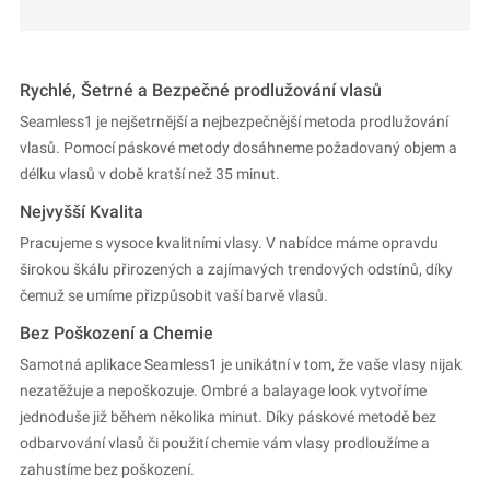
Rychlé, Šetrné a Bezpečné prodlužování vlasů
Seamless1 je nejšetrnější a nejbezpečnější metoda prodlužování
vlasů. Pomocí páskové metody dosáhneme požadovaný objem a
délku vlasů v době kratší než 35 minut.
Nejvyšší Kvalita
Pracujeme s vysoce kvalitními vlasy. V nabídce máme opravdu
širokou škálu přirozených a zajímavých trendových odstínů, díky
čemuž se umíme přizpůsobit vaší barvě vlasů.
Bez Poškození a Chemie
Samotná aplikace Seamless1 je unikátní v tom, že vaše vlasy nijak
nezatěžuje a nepoškozuje. Ombré a balayage look vytvoříme
jednoduše již během několika minut. Díky páskové metodě bez
odbarvování vlasů či použití chemie vám vlasy prodloužíme a
zahustíme bez poškození.