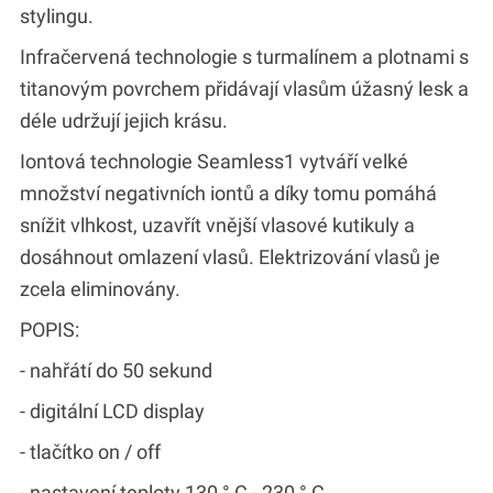
stylingu.
Infračervená technologie s turmalínem a plotnami s
titanovým povrchem přidávají vlasům úžasný lesk a
déle udržují jejich krásu.
Iontová technologie Seamless1 vytváří velké
množství negativních iontů a díky tomu pomáhá
snížit vlhkost, uzavřít vnější vlasové kutikuly a
dosáhnout omlazení vlasů. Elektrizování vlasů je
zcela eliminovány.
POPIS:
- nahřátí do 50 sekund
- digitální LCD display
- tlačítko on / off
- nastavení teploty 130 ° C - 230 ° C