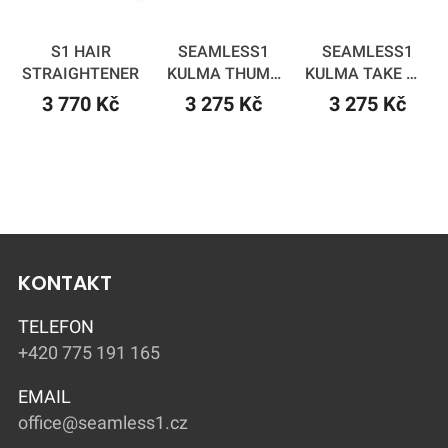
S1 HAIR
SEAMLESS1
SEAMLESS1
STRAIGHTENER
KULMA THUMB
KULMA TAKE ME
HANDLE - LARGE
HOME - LARGE
3 770 Kč
3 275 Kč
3 275 Kč
KONTAKT
TELEFON
+420 775 191 165
EMAIL
office@seamless1.cz