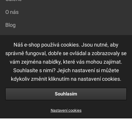
O nás
Blog
Náš e-shop používá cookies. Jsou nutné, aby
DŮLEŽITÉ ODKAZY
správně fungoval, dobře se ovládal a zobrazovaly se
vám zejména nabídky, které vás mohou zajímat.
F.A.Q
Souhlasíte s nimi? Jejich nastavení si můžete
Ochrana osobních údajů
kdykoliv změnit kliknutím na nastavení cookies.
Obchodní a reklamační podmínky
Souhlasím
Peptame Flat Iron Small
Nastavení cookies
4 750 Kč