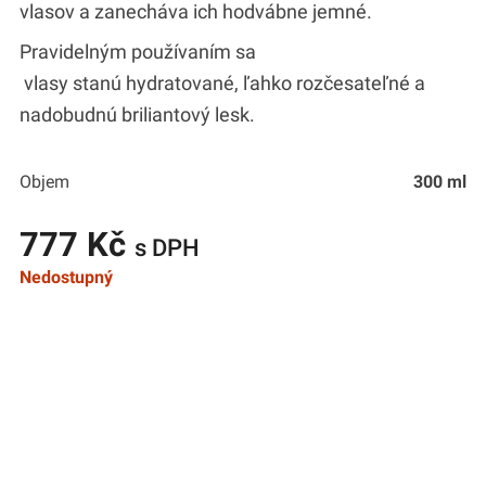
vlasov a zanecháva ich hodvábne jemné.
Pravidelným používaním sa
vlasy stanú hydratované, ľahko rozčesateľné a
nadobudnú briliantový lesk.
Objem
300 ml
777 Kč
s DPH
Nedostupný