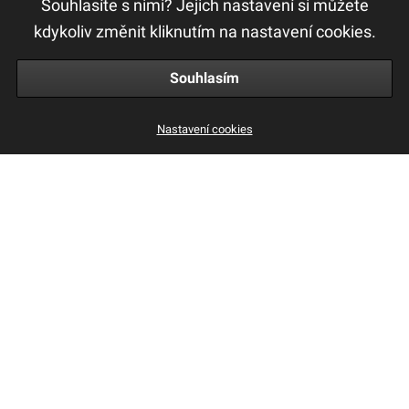
Souhlasíte s nimi? Jejich nastavení si můžete
Ochrana osobních údajů
kdykoliv změnit kliknutím na nastavení cookies.
Obchodní a reklamační podmínky
Souhlasím
Peptame Taming Shampoo 300ml
Nastavení cookies
777 Kč