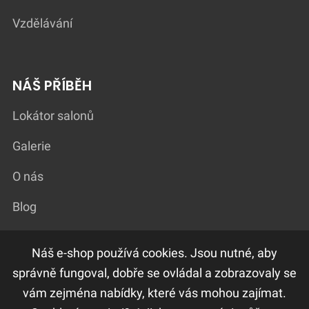
Vzdělávání
NÁŠ PŘÍBĚH
Lokátor salonů
Galerie
O nás
Blog
Náš e-shop používá cookies. Jsou nutné, aby
DŮLEŽITÉ ODKAZY
správně fungoval, dobře se ovládal a zobrazovaly se
vám zejména nabídky, které vás mohou zajímat.
F.A.Q