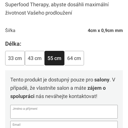
Superfood Therapy, abyste dosáhli maximální
životnost Vašeho prodloužení
Šířka
4cm x 0,9cm mm
Délka:
33 cm
43 cm
55 cm
64 cm
Tento produkt je dostupný pouze pro
salony
. V
případě, že vlastníte salon a máte
zájem o
spolupráci
nás neváhejte kontaktovat!