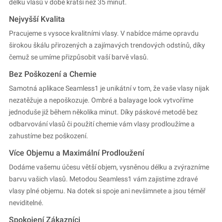
délku vlasů v době kratší než 35 minut.
Nejvyšší Kvalita
Pracujeme s vysoce kvalitními vlasy. V nabídce máme opravdu
širokou škálu přirozených a zajímavých trendových odstínů, díky
čemuž se umíme přizpůsobit vaší barvě vlasů.
Bez Poškození a Chemie
Samotná aplikace Seamless1 je unikátní v tom, že vaše vlasy nijak
nezatěžuje a nepoškozuje. Ombré a balayage look vytvoříme
jednoduše již během několika minut. Díky páskové metodě bez
odbarvování vlasů či použití chemie vám vlasy prodloužíme a
zahustíme bez poškození.
Více Objemu a Maximální Prodloužení
Dodáme vašemu účesu větší objem, vysněnou délku a zvýrazníme
barvu vašich vlasů. Metodou Seamless1 vám zajistíme zdravé
vlasy plné objemu. Na dotek si spoje ani nevšimnete a jsou téměř
neviditelné.
Spokojení Zákazníci