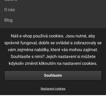
O nás
Blog
Náš e-shop používá cookies. Jsou nutné, aby
DŮLEŽITÉ ODKAZY
správně fungoval, dobře se ovládal a zobrazovaly se
vám zejména nabídky, které vás mohou zajímat.
F.A.Q
Souhlasíte s nimi? Jejich nastavení si můžete
Ochrana osobních údajů
kdykoliv změnit kliknutím na nastavení cookies.
Obchodní a reklamační podmínky
Souhlasím
Nastavení cookies