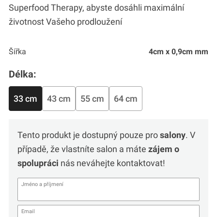
Superfood Therapy, abyste dosáhli maximální
životnost Vašeho prodloužení
Šířka
4cm x 0,9cm mm
Délka:
33 cm
43 cm
55 cm
64 cm
Tento produkt je dostupný pouze pro
salony
. V
případě, že vlastníte salon a máte
zájem o
spolupráci
nás neváhejte kontaktovat!