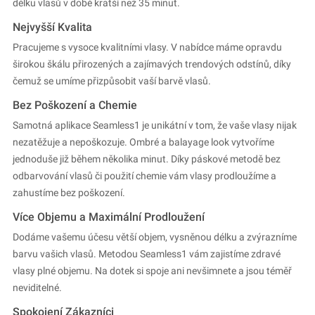
délku vlasů v době kratší než 35 minut.
Nejvyšší Kvalita
Pracujeme s vysoce kvalitními vlasy. V nabídce máme opravdu
širokou škálu přirozených a zajímavých trendových odstínů, díky
čemuž se umíme přizpůsobit vaší barvě vlasů.
Bez Poškození a Chemie
Samotná aplikace Seamless1 je unikátní v tom, že vaše vlasy nijak
nezatěžuje a nepoškozuje. Ombré a balayage look vytvoříme
jednoduše již během několika minut. Díky páskové metodě bez
odbarvování vlasů či použití chemie vám vlasy prodloužíme a
zahustíme bez poškození.
Více Objemu a Maximální Prodloužení
Dodáme vašemu účesu větší objem, vysněnou délku a zvýrazníme
barvu vašich vlasů. Metodou Seamless1 vám zajistíme zdravé
vlasy plné objemu. Na dotek si spoje ani nevšimnete a jsou téměř
neviditelné.
Spokojení Zákazníci