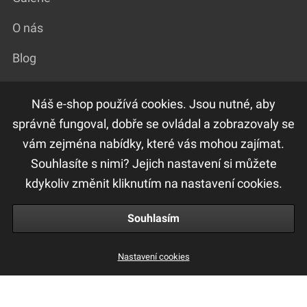
O nás
Blog
Náš e-shop používá cookies. Jsou nutné, aby
DŮLEŽITÉ ODKAZY
správně fungoval, dobře se ovládal a zobrazovaly se
vám zejména nabídky, které vás mohou zajímat.
F.A.Q
Souhlasíte s nimi? Jejich nastavení si můžete
Ochrana osobních údajů
kdykoliv změnit kliknutím na nastavení cookies.
Obchodní a reklamační podmínky
Souhlasím
Nastavení cookies