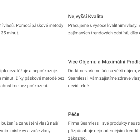
Nejvyšší Kvalita
ání vlasů. Pomocí páskové metody
Pracujeme s vysoce kvalitními vlasy.
 35 minut.
zajímavých trendových odstínů, díky 
Více Objemu a Maximální Prodl
ijak nezatěžuje a nepoškozuje.
Dodáme vašemu účesu větší objem, v
a minut. Díky páskové metodě bez
Seamless1 vám zajistíme zdravé vlasy
 zahustíme bez poškození.
neviditelné.
Péče
loužení a zahuštění vlasů naší
Firma Seamless1 své produkty neustále
vním místě vy a vaše vlasy.
přizpůsobuje nejmodernějším trendům.
zákazníci.