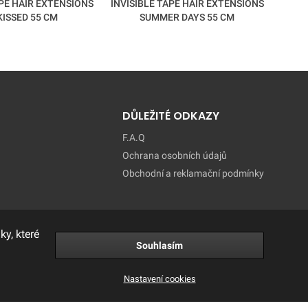
APE HAIR EXTENSIONS
INVISIBLE TAPE HAIR EXTENSIONS
INVIS
KISSED 55 CM
SUMMER DAYS 55 CM
D
DŮLEŽITÉ ODKAZY
F.A.Q
Ochrana osobních údajů
Obchodní a reklamační podmínky
y, které
Souhlasím
Nastavení cookies