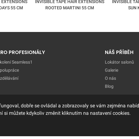
R EXTENSIONS
INVISIBLE TAPE HAIR EXTENSIONS
INVISIBLE T
DAYS 55 CM
ROOTED MARTINI 55 CM
SUN 
PRO PROFESIONÁLY
NÁŠ PŘÍBĚH
kolení Seamless1
Lokátor salonů
polupráce
Galerie
zdělávání
O nás
Blog
fungoval, dobře se ovládal a zobrazovaly se vám zejména nabídk
í si můžete kdykoliv změnit kliknutím na nastavení cookies.