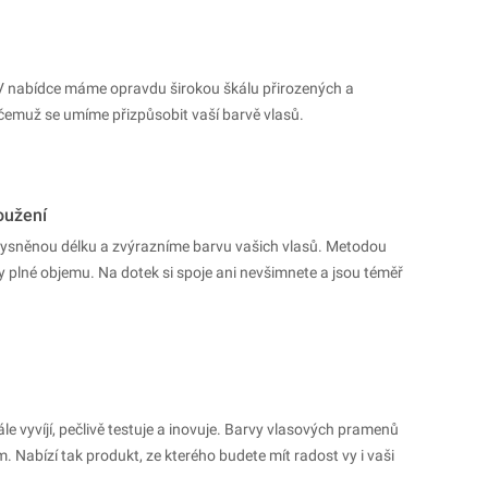
 V nabídce máme opravdu širokou škálu přirozených a
čemuž se umíme přizpůsobit vaší barvě vlasů.
oužení
ysněnou délku a zvýrazníme barvu vašich vlasů. Metodou
 plné objemu. Na dotek si spoje ani nevšimnete a jsou téměř
 vyvíjí, pečlivě testuje a inovuje. Barvy vlasových pramenů
 Nabízí tak produkt, ze kterého budete mít radost vy i vaši