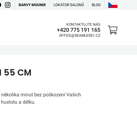
BARVY MOUNIR
LOKÁTOR SALONŮ
BLOG
KONTAKTUJTE NÁS
+420 775 191 165
OFFICE@SEAMLESS1.CZ
N 55 CM
 několika minut bez poškození Vašich
 hustotu a délku.