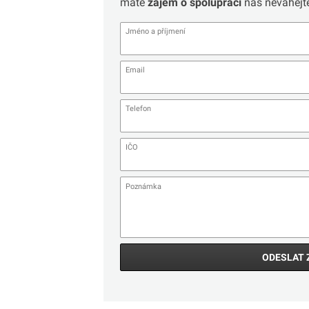
máte
zájem o spolupráci
nás neváhejte
ODESLAT 