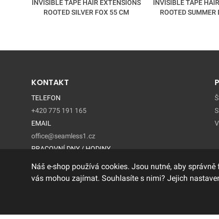
INVISIBLE TAPE HAIR EXTENSIONS
INVISIBLE TAPE HAI
ROOTED SILVER FOX 55 CM
ROOTED SUMMER 
KONTAKT
TELEFON
Š
+420 775 191 165
S
EMAIL
V
office@seamless1.cz
PRACOVNÍ DNY / HODINY
Pondelí - Pátek / 9:00 – 15:00
Náš e-shop používá cookies. Jsou nutné, aby správně 
vás mohou zajímat. Souhlasíte s nimi? Jejich nastaven