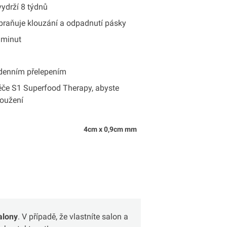
vydrží 8 týdnů
zabraňuje klouzání a odpadnutí pásky
 minut
ýdenním přelepením
če S1 Superfood Therapy, abyste
loužení
4cm x 0,9cm mm
alony
. V případě, že vlastníte salon a