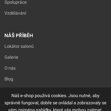
Spolupráce
Vzdělávání
NÁŠ PŘÍBĚH
Lokátor salonů
Galerie
O nás
Blog
Náš e-shop používá cookies. Jsou nutné, aby
DŮLEŽITÉ ODKAZY
správně fungoval, dobře se ovládal a zobrazovaly se
vám zejména nabídky, které vás mohou zajímat.