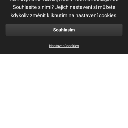
F.A.Q
Souhlasíte s nimi? Jejich nastavení si můžete
Ochrana osobních údajů
kdykoliv změnit kliknutím na nastavení cookies.
Obchodní a reklamační podmínky
Souhlasím
Seamless1 Kulma Thumb handle - small
Nastavení cookies
3 275 Kč