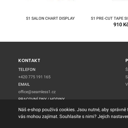
S1 SALON CHART DISPLAY
S1 PRE-CUT TAPE SI
910 K
KONTAKT
TELEFON
Š
+420 775 191 165
S
EMAIL
V
office@seamless1.cz
PRACOVNÍ DNY / HODINY
Pondelí - Pátek / 9:00 – 15:00
Náš e-shop používá cookies. Jsou nutné, aby správně 
vás mohou zajímat. Souhlasíte s nimi? Jejich nastaven