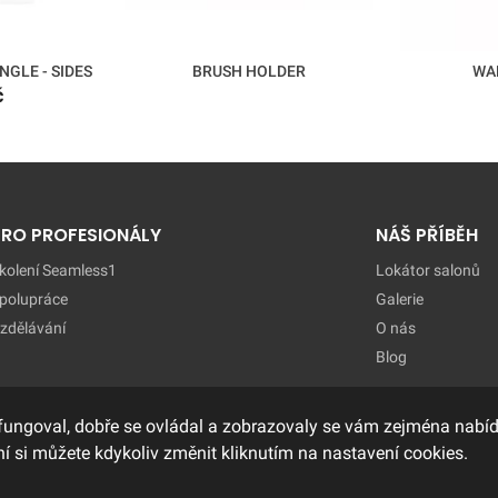
NGLE - SIDES
BRUSH HOLDER
WA
č
PRO PROFESIONÁLY
NÁŠ PŘÍBĚH
kolení Seamless1
Lokátor salonů
polupráce
Galerie
zdělávání
O nás
Blog
fungoval, dobře se ovládal a zobrazovaly se vám zejména nabídk
í si můžete kdykoliv změnit kliknutím na nastavení cookies.