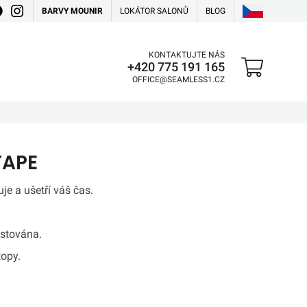
BARVY MOUNIR
LOKÁTOR SALONŮ
BLOG
KONTAKTUJTE NÁS
+420 775 191 165
OFFICE@SEAMLESS1.CZ
TAPE
je a ušetří váš čas.
estována.
topy.