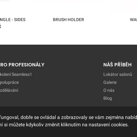
NGLE - SIDES
BRUSH HOLDER
WA
č
PRO PROFESIONÁLY
NÁŠ PŘÍBĚH
kolení Seamless1
Lokátor salonů
polupráce
Galerie
zdělávání
O nás
Blog
fungoval, dobře se ovládal a zobrazovaly se vám zejména nabídk
í si můžete kdykoliv změnit kliknutím na nastavení cookies.