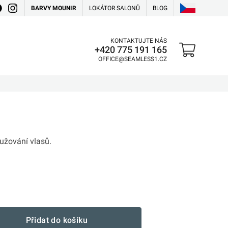
BARVY MOUNIR
LOKÁTOR SALONŮ
BLOG
KONTAKTUJTE NÁS
+420 775 191 165
OFFICE@SEAMLESS1.CZ
užování vlasů.
Přidat do košíku