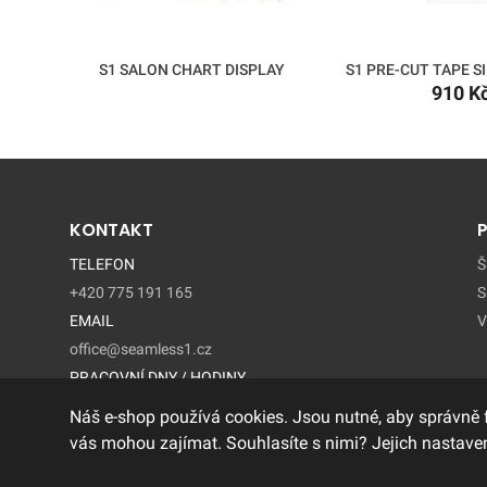
S1 SALON CHART DISPLAY
S1 PRE-CUT TAPE SI
910 K
KONTAKT
TELEFON
Š
+420 775 191 165
S
EMAIL
V
office@seamless1.cz
PRACOVNÍ DNY / HODINY
Pondelí - Pátek / 9:00 – 15:00
Náš e-shop používá cookies. Jsou nutné, aby správně 
vás mohou zajímat. Souhlasíte s nimi? Jejich nastaven