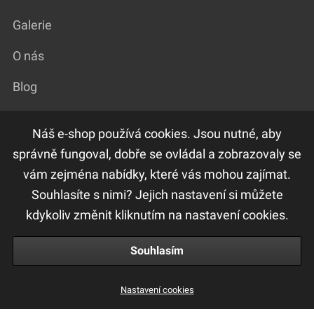
Galerie
O nás
Blog
Náš e-shop používá cookies. Jsou nutné, aby
DŮLEŽITÉ ODKAZY
správně fungoval, dobře se ovládal a zobrazovaly se
vám zejména nabídky, které vás mohou zajímat.
F.A.Q
Souhlasíte s nimi? Jejich nastavení si můžete
Ochrana osobních údajů
kdykoliv změnit kliknutím na nastavení cookies.
Obchodní a reklamační podmínky
Souhlasím
S1 Hair Serum 100ml
Nastavení cookies
647 Kč