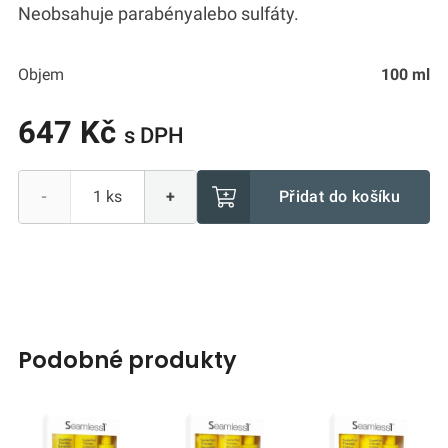
Neobsahuje parabényalebo sulfáty.
Objem
100 ml
647 Kč
s DPH
Přidat do košíku
-
+
podobné produkty