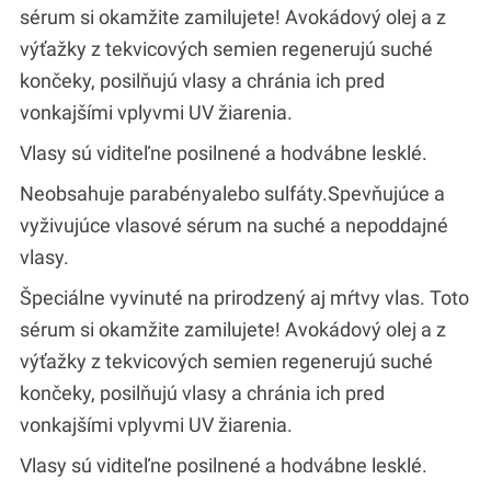
sérum si okamžite zamilujete! Avokádový olej a z
výťažky z tekvicových semien regenerujú suché
končeky, posilňujú vlasy a chránia ich pred
vonkajšími vplyvmi UV žiarenia.
Vlasy sú viditeľne posilnené a hodvábne lesklé.
Neobsahuje parabényalebo sulfáty.Spevňujúce a
vyživujúce vlasové sérum na suché a nepoddajné
vlasy.
Špeciálne vyvinuté na prirodzený aj mŕtvy vlas. Toto
sérum si okamžite zamilujete! Avokádový olej a z
výťažky z tekvicových semien regenerujú suché
končeky, posilňujú vlasy a chránia ich pred
vonkajšími vplyvmi UV žiarenia.
Vlasy sú viditeľne posilnené a hodvábne lesklé.