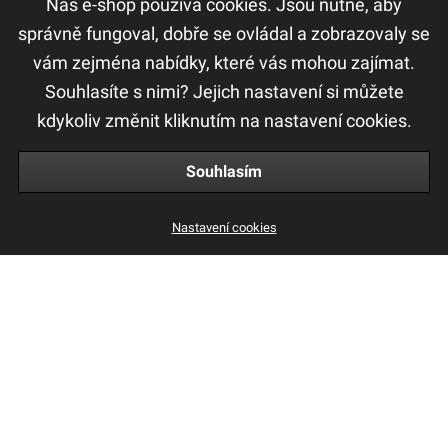
Náš e-shop používá cookies. Jsou nutné, aby
DŮLEŽITÉ ODKAZY
správně fungoval, dobře se ovládal a zobrazovaly se
vám zejména nabídky, které vás mohou zajímat.
F.A.Q
Souhlasíte s nimi? Jejich nastavení si můžete
Ochrana osobních údajů
kdykoliv změnit kliknutím na nastavení cookies.
Obchodní a reklamační podmínky
Souhlasím
S1 Treatment Care Mask 200ml
Nastavení cookies
647 Kč