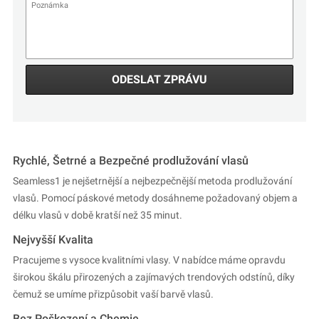
ODESLAT ZPRÁVU
Rychlé, Šetrné a Bezpečné prodlužování vlasů
Seamless1 je nejšetrnější a nejbezpečnější metoda prodlužování
vlasů. Pomocí páskové metody dosáhneme požadovaný objem a
délku vlasů v době kratší než 35 minut.
Nejvyšší Kvalita
Pracujeme s vysoce kvalitními vlasy. V nabídce máme opravdu
širokou škálu přirozených a zajímavých trendových odstínů, díky
čemuž se umíme přizpůsobit vaší barvě vlasů.
Bez Poškození a Chemie