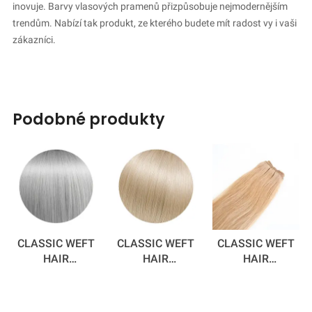
inovuje. Barvy vlasových pramenů přizpůsobuje nejmodernějším
trendům. Nabízí tak produkt, ze kterého budete mít radost vy i vaši
zákazníci.
podobné produkty
CLASSIC WEFT
CLASSIC WEFT
CLASSIC WEFT
HAIR
HAIR
HAIR
EXTENSIONS -
EXTENSIONS -
EXTENSIONS -
SILVER FOX
BEACH BABY 50
CINNAMON
CM