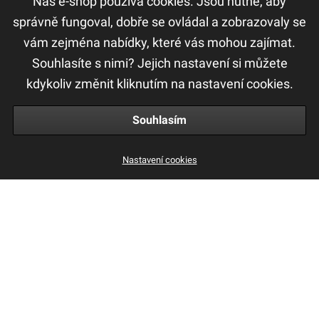
Náš e-shop používá cookies. Jsou nutné, aby
DŮLEŽITÉ ODKAZY
správně fungoval, dobře se ovládal a zobrazovaly se
vám zejména nabídky, které vás mohou zajímat.
F.A.Q
Souhlasíte s nimi? Jejich nastavení si můžete
Ochrana osobních údajů
kdykoliv změnit kliknutím na nastavení cookies.
Obchodní a reklamační podmínky
Souhlasím
Nastavení cookies