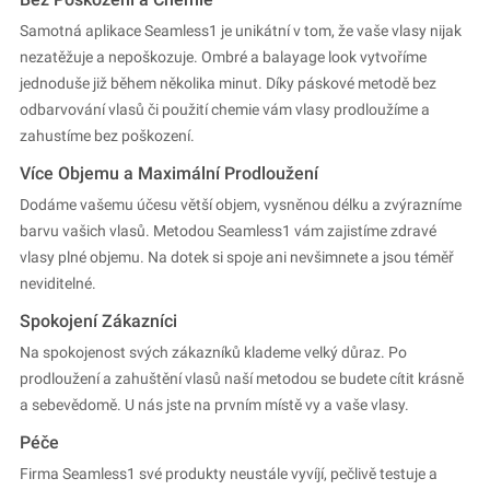
Samotná aplikace Seamless1 je unikátní v tom, že vaše vlasy nijak
nezatěžuje a nepoškozuje. Ombré a balayage look vytvoříme
jednoduše již během několika minut. Díky páskové metodě bez
odbarvování vlasů či použití chemie vám vlasy prodloužíme a
zahustíme bez poškození.
Více Objemu a Maximální Prodloužení
Dodáme vašemu účesu větší objem, vysněnou délku a zvýrazníme
barvu vašich vlasů. Metodou Seamless1 vám zajistíme zdravé
vlasy plné objemu. Na dotek si spoje ani nevšimnete a jsou téměř
neviditelné.
Spokojení Zákazníci
Na spokojenost svých zákazníků klademe velký důraz. Po
prodloužení a zahuštění vlasů naší metodou se budete cítit krásně
a sebevědomě. U nás jste na prvním místě vy a vaše vlasy.
Péče
Firma Seamless1 své produkty neustále vyvíjí, pečlivě testuje a