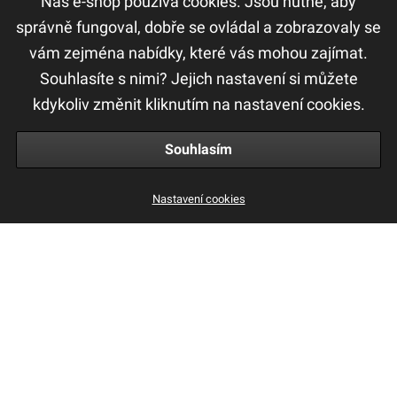
Náš e-shop používá cookies. Jsou nutné, aby
DŮLEŽITÉ ODKAZY
správně fungoval, dobře se ovládal a zobrazovaly se
vám zejména nabídky, které vás mohou zajímat.
F.A.Q
Souhlasíte s nimi? Jejich nastavení si můžete
Ochrana osobních údajů
kdykoliv změnit kliknutím na nastavení cookies.
Obchodní a reklamační podmínky
Souhlasím
Nastavení cookies