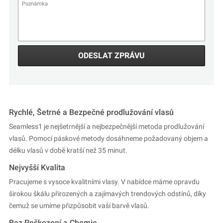
ODESLAT ZPRÁVU
Rychlé, Šetrné a Bezpečné prodlužování vlasů
Seamless1 je nejšetrnější a nejbezpečnější metoda prodlužování
vlasů. Pomocí páskové metody dosáhneme požadovaný objem a
délku vlasů v době kratší než 35 minut.
Nejvyšší Kvalita
Pracujeme s vysoce kvalitními vlasy. V nabídce máme opravdu
širokou škálu přirozených a zajímavých trendových odstínů, díky
čemuž se umíme přizpůsobit vaší barvě vlasů.
Bez Poškození a Chemie