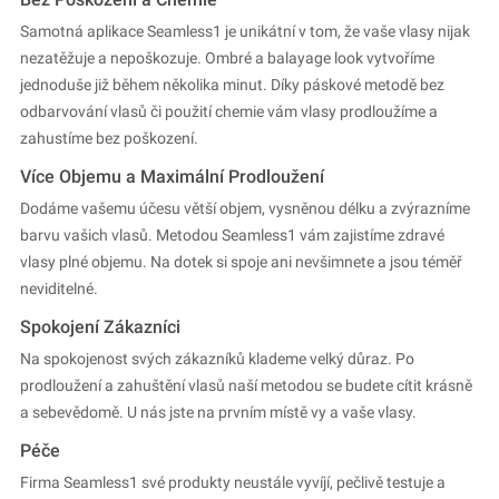
Samotná aplikace Seamless1 je unikátní v tom, že vaše vlasy nijak
nezatěžuje a nepoškozuje. Ombré a balayage look vytvoříme
jednoduše již během několika minut. Díky páskové metodě bez
odbarvování vlasů či použití chemie vám vlasy prodloužíme a
zahustíme bez poškození.
Více Objemu a Maximální Prodloužení
Dodáme vašemu účesu větší objem, vysněnou délku a zvýrazníme
barvu vašich vlasů. Metodou Seamless1 vám zajistíme zdravé
vlasy plné objemu. Na dotek si spoje ani nevšimnete a jsou téměř
neviditelné.
Spokojení Zákazníci
Na spokojenost svých zákazníků klademe velký důraz. Po
prodloužení a zahuštění vlasů naší metodou se budete cítit krásně
a sebevědomě. U nás jste na prvním místě vy a vaše vlasy.
Péče
Firma Seamless1 své produkty neustále vyvíjí, pečlivě testuje a