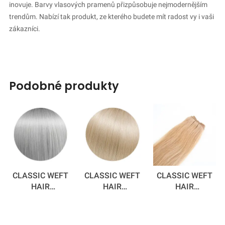
inovuje. Barvy vlasových pramenů přizpůsobuje nejmodernějším
trendům. Nabízí tak produkt, ze kterého budete mít radost vy i vaši
zákazníci.
podobné produkty
CLASSIC WEFT
CLASSIC WEFT
CLASSIC WEFT
HAIR
HAIR
HAIR
EXTENSIONS -
EXTENSIONS -
EXTENSIONS -
SILVER FOX
BEACH BABY 50
CINNAMON
CM